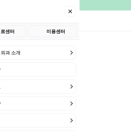
치료센터
미용센터
터치료
양성종양
모반
화상
이물질제거
이수
외과 소개
합
료
양