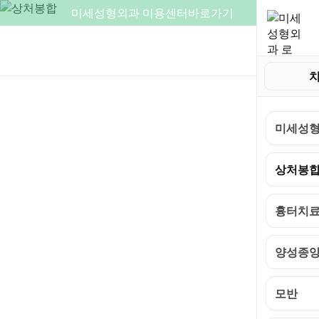
미세성형외과 미용센터
바로가기
상담문의
031.223.1119
미세성형외과
상처봉합
흉
미세성형
상처봉
흉터치
양성종
모반