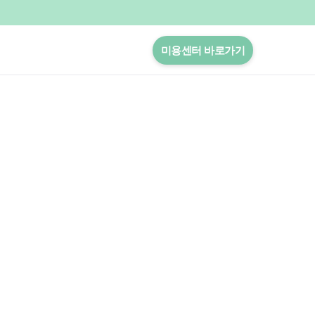
밤 10시까지 응급봉합
문의가능
미용센터 바로가기
열
부이개
공지사항&이벤트