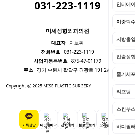
031-223-1119
안티에
이중턱
미세성형외과의원
지방흡
대표자
차보환
전화번호
031-223-1119
입술성
사업자등록번호
875-47-01179
주소
경기 수원시 팔달구 권광로 191 2층
줄기세
Copyright ⓒ 2025 MISE PLASTIC SURGERY
리프팅
스킨부
카톡상담
네이버예약
전화예약
블로그보기
오시는길
바디필